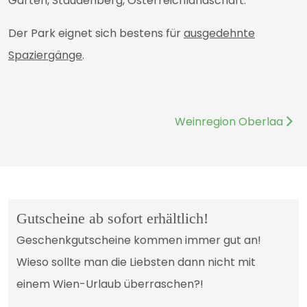
Garten, Staudenberg, Österreichlandschaft.
Der Park eignet sich bestens für
ausgedehnte
Spaziergänge
.
Nächster Beitrag: Weinr
Weinregion Oberlaa
Gutscheine ab sofort erhältlich!
Geschenkgutscheine kommen immer gut an!
Wieso sollte man die Liebsten dann nicht mit
einem Wien-Urlaub überraschen?!