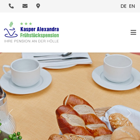
.
.
.
DE
EN
HOME
Previous
Nex