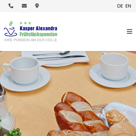
.
.
.
DE
EN
HOME
Previous
Nex